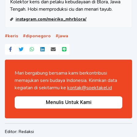
Kolektor keris dan pelaku kebudayaan di Blora, Jawa
Tengah. Hobi memproduksi ciu dan menari tayub.
instagram.com/meiriko_mhrblora/
#
keris
#
diponegoro
#
jawa
Mari bergabung bersama kami berkontribusi
memajukan seni budaya Indonesia. Kirimkan data
kegiatan di sekitarmu ke
kontak@spektakel.id
Menulis Untuk Kami
Editor:
Redaksi