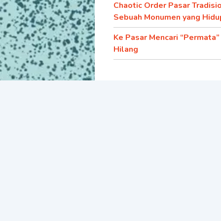
Chaotic Order Pasar Tradisio
Sebuah Monumen yang Hidu
Ke Pasar Mencari “Permata”
Hilang
Budaya & Teknologi
Futuloka: Laboratorium Krea
Web3
Palmer dan Bebunyian yang
Hampir Terlupakan
Manusela: Ketika Mitos dan