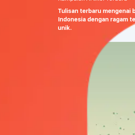
Tulisan terbaru mengenai 
Indonesia dengan ragam t
unik.