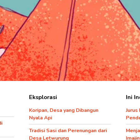
Eksplorasi
Ini I
Koripan, Desa yang Dibangun
Jurus
Nyala Api
Pend
di
a
Tradisi Sasi dan Perenungan dari
Menja
Desa Letwurung
Imaji