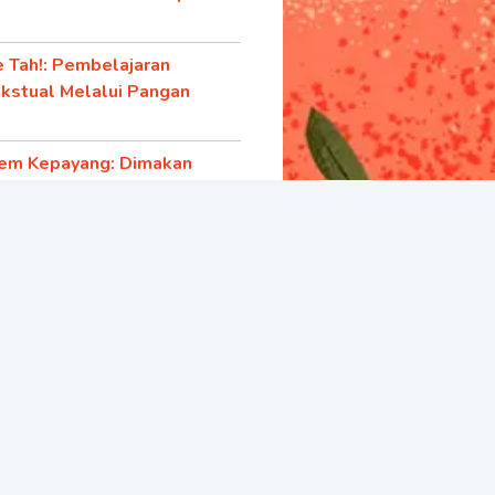
 Tah!: Pembelajaran
kstual Melalui Pangan
em Kepayang: Dimakan
, Dibuang Sayang
or
ncil dan Pencurian Mentimun
Peluru Kata-kata
 Gadis Padang Sampah
jasa Buat Sanwirya