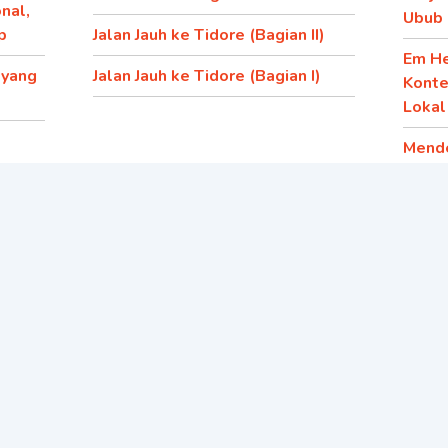
nal,
Ubub
p
Jalan Jauh ke Tidore (Bagian II)
Em He
 yang
Jalan Jauh ke Tidore (Bagian I)
Konte
Lokal
Mend
Mabuk
Opini
Folkl
tif
Sekaratnya Ruang Solidaritas
Si Ka
Budaya
Deru 
Layar Besar Yang Tak
Tawa
Tergenggam
Jasa-
Tanam Akar di Atas Panggung: