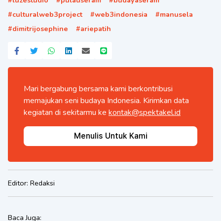
#
luzestudio
#
pulauseram
#
budayaseram
#
culturalweb3project
#
web3indonesia
#
manusela
#
dimitrijosephine
#
ariepatih
Mari bergabung bersama kami berkontribusi
memajukan seni budaya Indonesia. Kirimkan data
kegiatan di sekitarmu ke
kontak@spektakel.id
Menulis Untuk Kami
Editor:
Redaksi
Baca Juga: