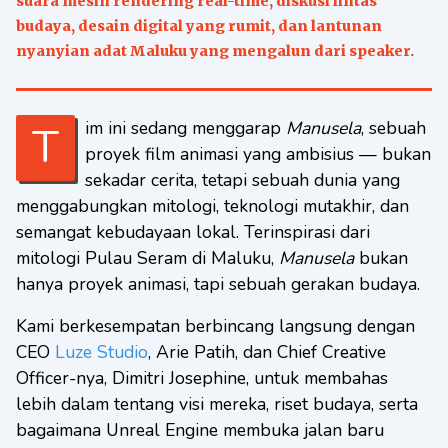
suara mesin rendering real-time, diskusi lintas
budaya, desain digital yang rumit, dan lantunan
nyanyian adat Maluku yang mengalun dari speaker.
Tim ini sedang menggarap
Manusela
, sebuah
proyek film animasi yang ambisius — bukan
sekadar cerita, tetapi sebuah dunia yang
menggabungkan mitologi, teknologi mutakhir, dan
semangat kebudayaan lokal. Terinspirasi dari
mitologi Pulau Seram di Maluku,
Manusela
bukan
hanya proyek animasi, tapi sebuah gerakan budaya.
Kami berkesempatan berbincang langsung dengan
CEO
Luze Studio
, Arie Patih, dan Chief Creative
Officer-nya, Dimitri Josephine, untuk membahas
lebih dalam tentang visi mereka, riset budaya, serta
bagaimana Unreal Engine membuka jalan baru