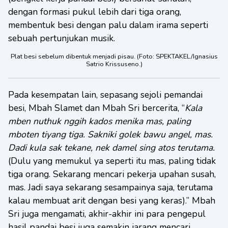
dengan formasi pukul lebih dari tiga orang,
membentuk besi dengan palu dalam irama seperti
sebuah pertunjukan musik.
Plat besi sebelum dibentuk menjadi pisau. (Foto: SPEKTAKEL/Ignasius
Satrio Krissuseno.)
Pada kesempatan lain, sepasang sejoli pemandai
besi, Mbah Slamet dan Mbah Sri bercerita, “
Kala
mben nuthuk nggih kados menika mas, paling
mboten tiyang tiga. Sakniki golek bawu angel, mas.
Dadi kula sak tekane, nek damel sing atos terutama.
(Dulu yang memukul ya seperti itu mas, paling tidak
tiga orang. Sekarang mencari pekerja upahan susah,
mas. Jadi saya sekarang sesampainya saja, terutama
kalau membuat arit dengan besi yang keras).” Mbah
Sri juga mengamati, akhir-akhir ini para pengepul
hasil pandai besi juga semakin jarang mencari