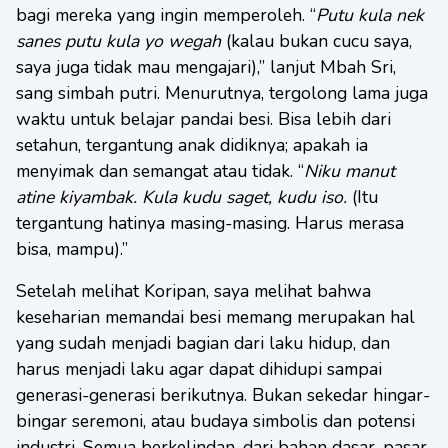
bagi mereka yang ingin memperoleh. “
Putu kula nek
sanes putu kula yo wegah
(kalau bukan cucu saya,
saya juga tidak mau mengajari),” lanjut Mbah Sri,
sang simbah putri. Menurutnya, tergolong lama juga
waktu untuk belajar pandai besi. Bisa lebih dari
setahun, tergantung anak didiknya; apakah ia
menyimak dan semangat atau tidak. “
Niku manut
atine kiyambak. Kula kudu saget, kudu iso.
(Itu
tergantung hatinya masing-masing. Harus merasa
bisa, mampu).”
Setelah melihat Koripan, saya melihat bahwa
keseharian memandai besi memang merupakan hal
yang sudah menjadi bagian dari laku hidup, dan
harus menjadi laku agar dapat dihidupi sampai
generasi-generasi berikutnya. Bukan sekedar hingar-
bingar seremoni, atau budaya simbolis dan potensi
industri. Semua berkelindan, dari bahan dasar, pasar,