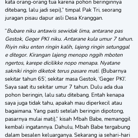
kata orang-orang tua karena pohon beringinnya
ditebang, lalu jadi sepi),” timpal Pak Tri, seorang
juragan pisau dapur asli Desa Kranggan.
“
Bubare niku antawis sewidak lima, antarane pas
Gestok, Geger PKI niku. Antarane kula umur 7 tahun.
Riyin niku enten ringin kalih, lajeng ringin setunggal
e ditegor. Kirangan lajeng menopo nggih mboten
ngertos, karepe dicilikke nopo menapa. Nyatane
sakniki ringin diketok terus pasare mati.
(Bubarnya
sekitar tahun 65’, sekitar masa Gestok, ‘Geger PKI’.
Saya saat itu sekitar umur 7 tahun. Dulu ada dua
pohon beringin, lalu satu ditebang. Entah kenapa
saya juga tidak tahu, apakah mau diperkecil atau
bagaimana. Yang pasti setelah beringin dipotong,
pasarnya mulai mati),” kisah Mbah Babe, memanggil
kembali ingatannya. Dahulu, Mbah Babe tergabung
dalam besalen keluarganya. Sekarang ia sehari-hari