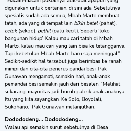
“Macam-macam pokoknya, alat-alat apapun yang
digunakan untuk pertanian, di sini ada. Sebetulnya
spesialis sudah ada semua, Mbah Marto membuat
tatah, ada yang di tempat lain
bikin betel
(pahat),
cetok
(sekop),
pethil
(palu kecil). Seperti ‘toko
bangunan hidup’. Kalau mau cari tatah di Mbah
Marto, kalau mau cari yang lain bisa ke tetangganya.
Tapi kebetulan Mbah Marto baru saja meninggal.”
Sedikit-sedikit hal tersebut juga berimbas ke ranah
mimpi dan cita-cita penerus pandai besi. Pak
Gunawan mengamati, semakin hari, anak-anak
pemandai besi semakin jauh dari besalen. “Melihat
sekarang, mayoritas jadi buruh pabrik anak-anaknya.
Itu yang kita sayangkan. Ke Solo, Boyolali,
Sukoharjo.” Pak Gunawan melanjutkan.
Dodododeng… Dodododeng…
Walau api semakin surut, sebetulnya di Desa