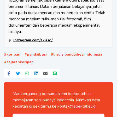
fotografi semenjak diberi kamera oleh bapak ibu saat
berumur 4 tahun. Dalam perjalanan belajarnya, jatuh
cinta pada dunia mencari dan meneruskan cerita. Telah
mencoba medium tulis-menulis, fotografi, film
dokumenter, dan beberapa medium eksperimental
lainnya.
instagram.com/aku.io/
#
koripan
#
pandaibesi
#
tradisipandaibesiindonesia
#
sejarahkoripan
Mari bergabung bersama kami berkontribusi
memajukan seni budaya Indonesia. Kirimkan data
kegiatan di sekitarmu ke
kontak@spektakel.id