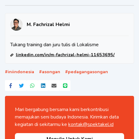
M. Fachrizal Helmi
Tukang training dan juru tulis di Lokalisme
linkedin.com/in/m-fachrizal-helmi-11653695/
#
iniindonesia
#
asongan
#
pedagangasongan
Mari bergabung bersama kami berkontribusi
memajukan seni budaya Indonesia. Kirimkan data
kegiatan di sekitarmu ke
kontak@spektakel.id