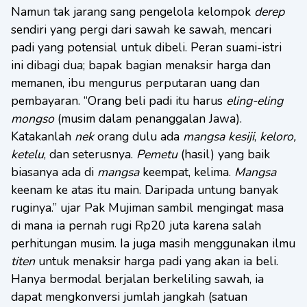
Namun tak jarang sang pengelola kelompok
derep
sendiri yang pergi dari sawah ke sawah, mencari
padi yang potensial untuk dibeli. Peran suami-istri
ini dibagi dua; bapak bagian menaksir harga dan
memanen, ibu mengurus perputaran uang dan
pembayaran. “Orang beli padi itu harus
eling-eling
mongso
(musim dalam penanggalan Jawa).
Katakanlah
nek
orang dulu ada
mangsa kesiji
,
keloro,
ketelu
, dan seterusnya.
Pemetu
(hasil) yang baik
biasanya ada di
mangsa
keempat, kelima.
Mangsa
keenam ke atas itu main. Daripada untung banyak
ruginya.” ujar Pak Mujiman sambil mengingat masa
di mana ia pernah rugi Rp20 juta karena salah
perhitungan musim. Ia juga masih menggunakan ilmu
titen
untuk menaksir harga padi yang akan ia beli.
Hanya bermodal berjalan berkeliling sawah, ia
dapat mengkonversi jumlah jangkah (satuan