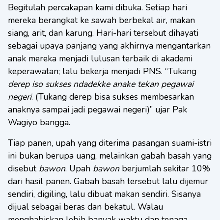
Begitulah percakapan kami dibuka. Setiap hari
mereka berangkat ke sawah berbekal air, makan
siang, arit, dan karung. Hari-hari tersebut dihayati
sebagai upaya panjang yang akhirnya mengantarkan
anak mereka menjadi lulusan terbaik di akademi
keperawatan; lalu bekerja menjadi PNS. “Tukang
derep iso sukses ndadekke anake tekan pegawai
negeri
. (Tukang derep bisa sukses membesarkan
anaknya sampai jadi pegawai negeri)” ujar Pak
Wagiyo bangga.
Tiap panen, upah yang diterima pasangan suami-istri
ini bukan berupa uang, melainkan gabah basah yang
disebut
bawon
. Upah
bawon
berjumlah sekitar 10%
dari hasil panen. Gabah basah tersebut lalu dijemur
sendiri, digiling, lalu dibuat makan sendiri. Sisanya
dijual sebagai beras dan bekatul. Walau
menghabiskan lebih banyak waktu dan tenaga,