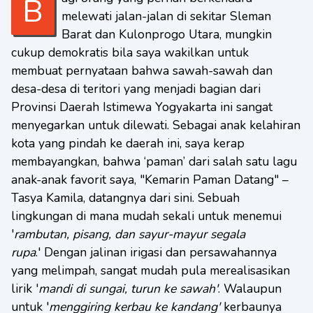
Bagi orang yang pernah berkendara
melewati jalan-jalan di sekitar Sleman
Barat dan Kulonprogo Utara, mungkin
cukup demokratis bila saya wakilkan untuk
membuat pernyataan bahwa sawah-sawah dan
desa-desa di teritori yang menjadi bagian dari
Provinsi Daerah Istimewa Yogyakarta ini sangat
menyegarkan untuk dilewati. Sebagai anak kelahiran
kota yang pindah ke daerah ini, saya kerap
membayangkan, bahwa ‘paman’ dari salah satu lagu
anak-anak favorit saya, "Kemarin Paman Datang" –
Tasya Kamila, datangnya dari sini. Sebuah
lingkungan di mana mudah sekali untuk menemui
'
rambutan, pisang, dan sayur-mayur segala
rupa
.' Dengan jalinan irigasi dan persawahannya
yang melimpah, sangat mudah pula merealisasikan
lirik '
mandi di sungai, turun ke sawah'
. Walaupun
untuk '
menggiring kerbau ke kandang'
kerbaunya