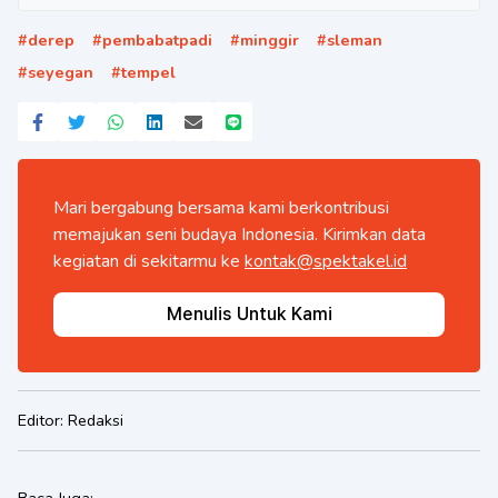
#
derep
#
pembabatpadi
#
minggir
#
sleman
#
seyegan
#
tempel
Mari bergabung bersama kami berkontribusi
memajukan seni budaya Indonesia. Kirimkan data
kegiatan di sekitarmu ke
kontak@spektakel.id
Menulis Untuk Kami
Editor:
Redaksi