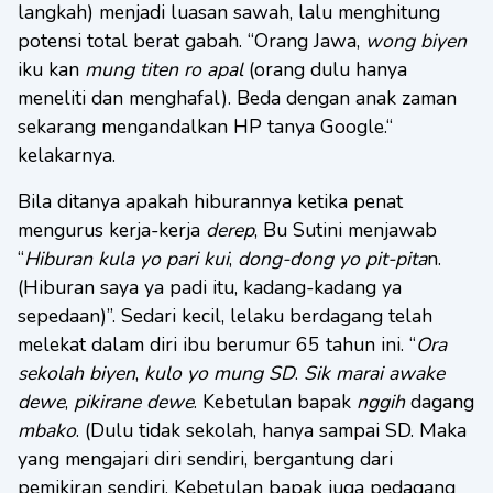
langkah) menjadi luasan sawah, lalu menghitung
potensi total berat gabah. “Orang Jawa,
wong biyen
iku kan
mung titen ro apal
(orang dulu hanya
meneliti dan menghafal). Beda dengan anak zaman
sekarang mengandalkan HP tanya Google.“
kelakarnya.
Bila ditanya apakah hiburannya ketika penat
mengurus kerja-kerja
derep
, Bu Sutini menjawab
“
Hiburan kula yo pari kui
,
dong-dong yo pit-pita
n.
(Hiburan saya ya padi itu, kadang-kadang ya
sepedaan)”. Sedari kecil, lelaku berdagang telah
melekat dalam diri ibu berumur 65 tahun ini. “
Ora
sekolah biyen
,
kulo yo mung SD
.
Sik marai awake
dewe
,
pikirane dewe
. Kebetulan bapak
nggih
dagang
mbako
. (Dulu tidak sekolah, hanya sampai SD. Maka
yang mengajari diri sendiri, bergantung dari
pemikiran sendiri. Kebetulan bapak juga pedagang