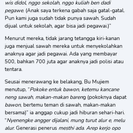
wis didol
,
nggo sekolah
,
nggo kuliah ben dadi
pegawe
. (Anak saya terkena gabah saja gatal-gatal.
Pun kami juga sudah tidak punya sawah. Sudah
dijual untuk sekolah, agar bisa jadi pegawai.)”
Menurut mereka, tidak jarang tetangga kiri-kanan
juga menjual sawah mereka untuk menyekolahkan
anaknya agar jadi pegawai. Ada yang membayar
500, bahkan 700 juta agar anaknya jadi polisi atau
tentara.
Seusai menerawang ke belakang, Bu Mujiem
menutup, “
Pokoke entuk bawon
,
ketemu kancane
neng sawah
,
makan-makan baren
g (pokoknya dapat
bawon
, bertemu teman di sawah, makan-makan
bersama)” ia anggap cukup jadi hiburan sehari-hari.
“
Nyenengke angger dijalani
,
mung turut alur e
,
melu
alur
. Generasi penerus
mesthi ada
.
Arep kerjo opo