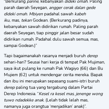
“Berkurang
parine
, kebanyakan
dideki omah
. Paling
parah daerah Seyegan,
angger cerak
dalan gede
dideki omah
.
Mbiyen
padahal sawah
kabeh
iku,
mas,
tekan
Godean. (Berkurang padinya,
kebanyakan sawah didirikan rumah. Paling parah
daerah Seyegan, tiap pinggir jalan besar sudah
didirikan rumah. Padahal dulu sawah semua, mas,
sampai Godean.)”
Tapi bagaimanakah rasanya menjadi buruh
derep
sehari-hari? Seusai hari kerja di tempat Pak Mujiman,
saya ikut pulang ke rumah Pak Wagiyo (66) dan Bu
Mujiem (62) untuk mendengar cerita mereka. Bapak
dan ibu ini merupakan sepasang suami-istri buruh
derep
paling tua yang tergabung dalam Partai
Derep Indonesia. “
Kesel ra kesel mas
,
jenenge wong
tuwo ndadekke anak
. (Lelah tidak lelah mas,
namanya juga orangtua ‘menjadikan’ anak)”.