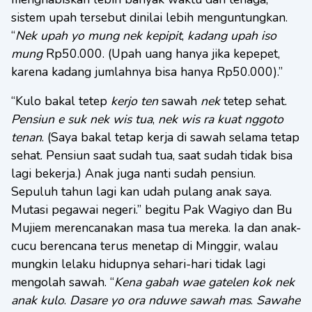
sistem upah tersebut dinilai lebih menguntungkan.
“
Nek upah yo mung nek kepipit
,
kadang upah iso
mung
Rp50.000. (Upah uang hanya jika kepepet,
karena kadang jumlahnya bisa hanya Rp50.000).”
“Kulo bakal tetep
kerjo ten
sawah
nek
tetep sehat.
Pensiun e suk nek wis tua
,
nek wis ra kuat nggoto
tenan
. (Saya bakal tetap kerja di sawah selama tetap
sehat. Pensiun saat sudah tua, saat sudah tidak bisa
lagi bekerja.) Anak juga nanti sudah pensiun.
Sepuluh tahun lagi kan udah pulang anak saya.
Mutasi pegawai negeri.” begitu Pak Wagiyo dan Bu
Mujiem merencanakan masa tua mereka. Ia dan anak-
cucu berencana terus menetap di Minggir, walau
mungkin lelaku hidupnya sehari-hari tidak lagi
mengolah sawah. “
Kena gabah wae gatelen kok nek
anak kulo
.
Dasare yo ora nduwe sawah mas
.
Sawahe