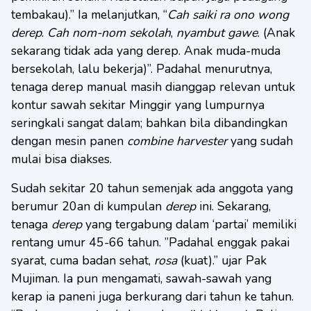
tembakau).” Ia melanjutkan, “
Cah saiki ra ono wong
derep
.
Cah nom-nom sekolah
,
nyambut gawe
. (Anak
sekarang tidak ada yang derep. Anak muda-muda
bersekolah, lalu bekerja)”. Padahal menurutnya,
tenaga derep manual masih dianggap relevan untuk
kontur sawah sekitar Minggir yang lumpurnya
seringkali sangat dalam; bahkan bila dibandingkan
dengan mesin panen
combine harvester
yang sudah
mulai bisa diakses.
Sudah sekitar 20 tahun semenjak ada anggota yang
berumur 20an di kumpulan
derep
ini. Sekarang,
tenaga
derep
yang tergabung dalam ‘partai’ memiliki
rentang umur 45-66 tahun. ”Padahal enggak pakai
syarat, cuma badan sehat,
rosa
(kuat).” ujar Pak
Mujiman. Ia pun mengamati, sawah-sawah yang
kerap ia paneni juga berkurang dari tahun ke tahun.