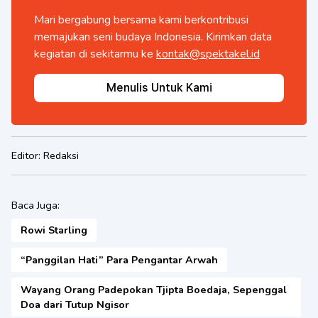
Mari bergabung bersama kami berkontribusi
memajukan seni budaya Indonesia. Kirimkan data
kegiatan di sekitarmu ke
kontak@spektakel.id
Menulis Untuk Kami
Editor:
Redaksi
Baca Juga:
Rowi Starling
“Panggilan Hati” Para Pengantar Arwah
Wayang Orang Padepokan Tjipta Boedaja, Sepenggal
Doa dari Tutup Ngisor