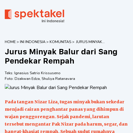
HOME
>
INI INDONESIA
>
KOMUNITAS
>
JURUS MINYAK
BALUR DARI
Jurus Minyak Balur dari Sang
SANG PENDEKAR
REMPAH
Pendekar Rempah
Teks:
Ignasius Satrio Krissuseno
Foto:
Dzakwan Edza
,
Shuliya Ratanavara
Pada tangan Nizar Liza, tugas minyak bukan sekedar
menjadi cairan penghantar panas yang dihimpun di
wajan penggorengan. Sejak pandemi, larutan
tersebut mengantar Pak Nizar pada harum, segar, dan
hangat-khasiat rempah. Sebuah sudut rumahnya