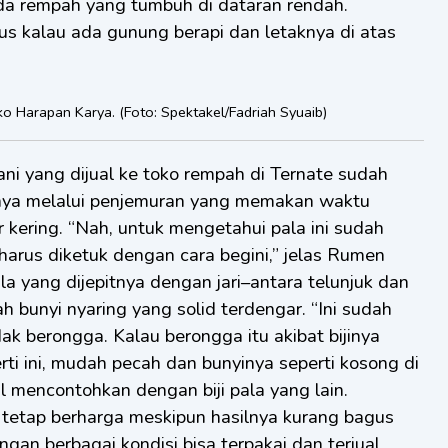
 ada rempah yang tumbuh di dataran rendah.
s kalau ada gunung berapi dan letaknya di atas
ko Harapan Karya. (Foto: Spektakel/Fadriah Syuaib)
ani yang dijual ke toko rempah di Ternate sudah
nnya melalui penjemuran yang memakan waktu
r kering. “Nah, untuk mengetahui pala ini sudah
harus diketuk dengan cara begini,” jelas Rumen
la yang dijepitnya dengan jari–antara telunjuk dan
h bunyi nyaring yang solid terdengar. “Ini sudah
k berongga. Kalau berongga itu akibat bijinya
rti ini, mudah pecah dan bunyinya seperti kosong di
mencontohkan dengan biji pala yang lain.
n tetap berharga meskipun hasilnya kurang bagus
ngan berbagai kondisi bisa terpakai dan terjual