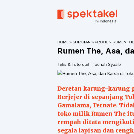
HOME
>
SOROTAN
>
PROFIL
>
RUMEN THE,
DAN KARSA
Rumen The, Asa, da
TOKO REM
HARAPAN 
Teks & Foto oleh:
Fadriah Syuaib
Deretan karung-karung go
Berjejer di sepanjang To
Gamalama, Ternate. Tida
toko milik Rumen The it
rempah ditata mengikuti 
segala lapisan dan ceng