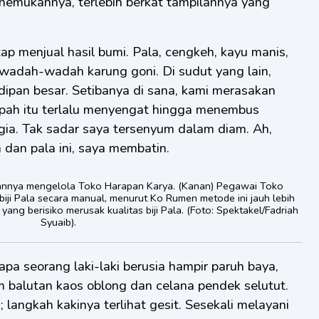
emukannya, terlebih berkat tampilannya yang
etap menjual hasil bumi. Pala, cengkeh, kayu manis,
 wadah-wadah karung goni. Di sudut yang lain,
dipan besar. Setibanya di sana, kami merasakan
pah itu terlalu menyengat hingga menembus
gia. Tak sadar saya tersenyum dalam diam. Ah,
dan pala ini, saya membatin.
ukannya mengelola Toko Harapan Karya. (Kanan) Pegawai Toko
ji Pala secara manual, menurut Ko Rumen metode ini jauh lebih
ng berisiko merusak kualitas biji Pala. (Foto: Spektakel/Fadriah
Syuaib).
a seorang laki-laki berusia hampir paruh baya,
balutan kaos oblong dan celana pendek selutut.
 langkah kakinya terlihat gesit. Sesekali melayani