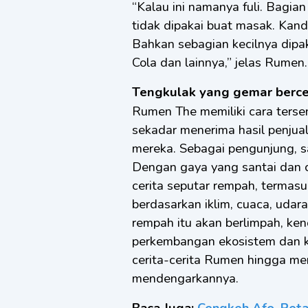
“Kalau ini namanya fuli. Bagian
tidak dipakai buat masak. Kan
Bahkan sebagian kecilnya dipa
Cola dan lainnya,” jelas Rumen.
Tengkulak yang gemar berce
Rumen The memiliki cara tersen
sekadar menerima hasil penjual
mereka. Sebagai pengunjung, s
Dengan gaya yang santai dan c
cerita seputar rempah, terma
berdasarkan iklim, cuaca, udar
rempah itu akan berlimpah, ke
perkembangan ekosistem dan ku
cerita-cerita Rumen hingga m
mendengarkannya.
Baca Juga:
Cengkeh Afo, Pet