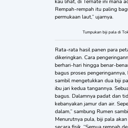
kau lihat, di Ternate ini mana
Rempah-rempah itu paling bagu
permukaan laut,” ujarnya.
Tumpukan biji pala di To
Rata-rata hasil panen para pet
dikeringkan. Cara pengeringa
berhari-hari hingga benar-bena
bagus proses pengeringannya, 
sambil mengetukkan dua biji pa
ibu jari kedua tangannya. Sebua
bagus. Dalamnya padat dan tida
kebanyakan jamur dan air. Sepe
dalam,” sambung Rumen sambil 
Menurutnya pula, biji pala aka
secara fisik. “Semua rempah de