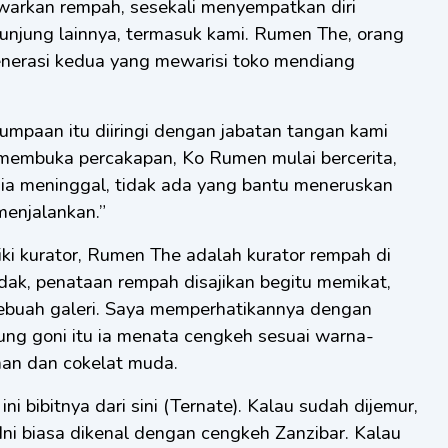
warkan rempah, sesekali menyempatkan diri
njung lainnya, termasuk kami. Rumen The, orang
enerasi kedua yang mewarisi toko mendiang
jumpaan itu diiringi dengan jabatan tangan kami
membuka percakapan, Ko Rumen mulai bercerita,
k ia meninggal, tidak ada yang bantu meneruskan
menjalankan.”
ki kurator, Rumen The adalah kurator rempah di
dak, penataan rempah disajikan begitu memikat,
i sebuah galeri. Saya memperhatikannya dengan
ung goni itu ia menata cengkeh sesuai warna-
man dan cokelat muda.
ni bibitnya dari sini (Ternate). Kalau sudah dijemur,
. Ini biasa dikenal dengan cengkeh Zanzibar. Kalau