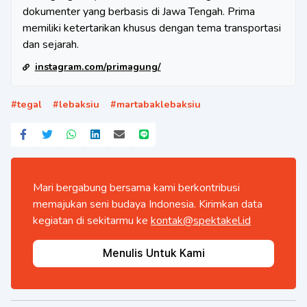
dokumenter yang berbasis di Jawa Tengah. Prima
memiliki ketertarikan khusus dengan tema transportasi
dan sejarah.
instagram.com/primagung/
#
tegal
#
lebaksiu
#
martabaklebaksiu
Mari bergabung bersama kami berkontribusi
memajukan seni budaya Indonesia. Kirimkan data
kegiatan di sekitarmu ke
kontak@spektakel.id
Menulis Untuk Kami