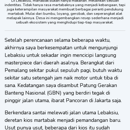
Di Lebaksiu, martabak bukan hanya makanan. Melainkan sebuah
indentitas. Tidak hanya rasa martabaknya yang menjadi kebangaan, tapi
juga keterampilan masyarakat membuat berbagai peranti pendukung
martabak. Mulai dari bumbu, loyang, gerobak, dan seperangkat alat
melapak lainnya. Desa ini mengembangkan resep sederhana menjadi
sebuah ekosistem yang menghidupi tiap-tiap masyarakat.
Setelah perencanaan selama beberapa waktu,
akhirnya saya berkesempatan untuk mengunjungi
Lebaksiu untuk sekadar ingin mencicipi langsung
masterpiece dari daerah asalnya. Berangkat dari
Pemalang sekitar pukul sepuluh pagi, butuh waktu
sekitar satu setengah jam naik motor untuk tiba di
sana. Kedatangan saya disambut Patung Gerakan
Banteng Nasional (GBN) yang berdiri tegak di
pinggir jalan utama, ibarat Pancoran di Jakarta saja.
Berkendara santai melewati jalan utama Lebaksiu,
deretan kios martabak menjadi pemandangan baru.
Usut punya usut, beberapa dari kios itu sudah