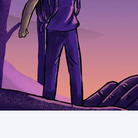
Rubrikasi
Ini Indonesia!
Direktori Kegiatan

Eksploras
Seni Budaya
Sorotan
Video
Dukungan Kegiatan

Plesir
Budaya &
Seni Budaya
Tentang
Kebijakan
Temukan
Tentang Kami
FAQs
Faceboo
Tim Kerja
Kebijakan Privasi
YouTube