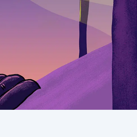
i
Opini
Folklor
 Teknologi
 Kami
k