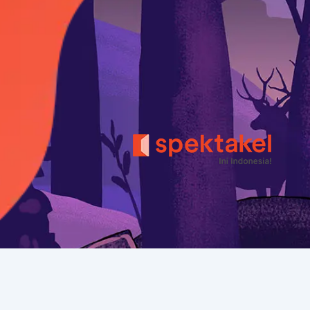
PT Selasar Kebudayaan Nusantara © 2022
Jl. Teuku Cik Ditiro 2 No. 3

Gondangdia, Jakarta 10350
kontak@spektakel.id