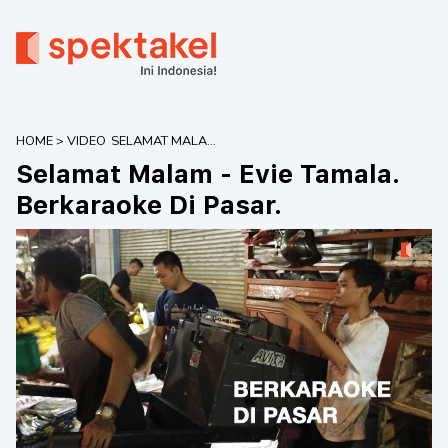
HOME
>
VIDEO
SELAMAT MALAM
- EVIE TAMALA.
Selamat Malam - Evie Tamala.
BERKARAOKE DI
PASAR.
Berkaraoke Di Pasar.