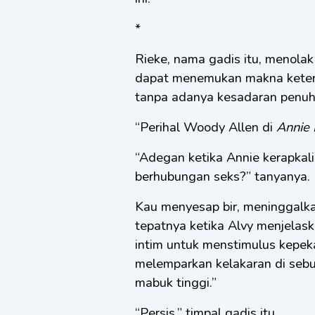
*
Rieke, nama gadis itu, menola
dapat menemukan makna keter
tanpa adanya kesadaran penuh
“Perihal Woody Allen di
Annie 
“Adegan ketika Annie kerapkal
berhubungan seks?” tanyanya.
Kau menyesap bir, meninggalkan 
tepatnya ketika Alvy menjela
intim untuk menstimulus kepek
melemparkan kelakaran di seb
mabuk tinggi.”
“Persis,” timpal gadis itu.