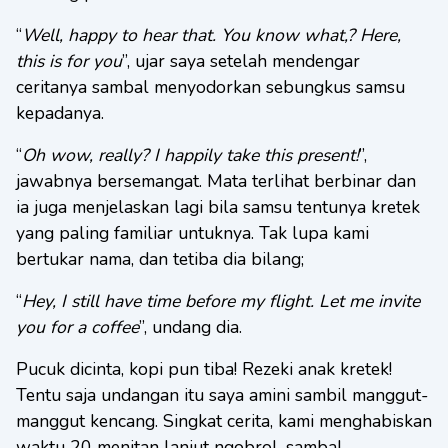
“
Well, happy to hear that. You know what,? Here,
this is for you
”, ujar saya setelah mendengar
ceritanya sambal menyodorkan sebungkus samsu
kepadanya.
“
Oh wow, really? I happily take this present!
”,
jawabnya bersemangat. Mata terlihat berbinar dan
ia juga menjelaskan lagi bila samsu tentunya kretek
yang paling familiar untuknya. Tak lupa kami
bertukar nama, dan tetiba dia bilang;
“
Hey, I still have time before my flight. Let me invite
you for a coffee
”, undang dia.
Pucuk dicinta, kopi pun tiba! Rezeki anak kretek!
Tentu saja undangan itu saya amini sambil manggut-
manggut kencang. Singkat cerita, kami menghabiskan
waktu 20 menitan lanjut ngobrol, sambal