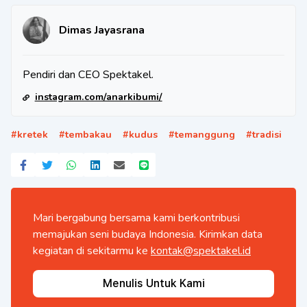
Dimas Jayasrana
Pendiri dan CEO Spektakel.
instagram.com/anarkibumi/
#
kretek
#
tembakau
#
kudus
#
temanggung
#
tradisi
Mari bergabung bersama kami berkontribusi
memajukan seni budaya Indonesia. Kirimkan data
kegiatan di sekitarmu ke
kontak@spektakel.id
Menulis Untuk Kami