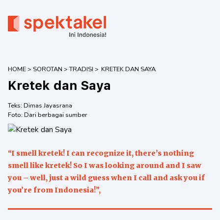
HOME
>
SOROTAN
>
TRADISI
>
KRETEK DAN SAYA
Kretek dan Saya
Teks:
Dimas Jayasrana
Foto:
Dari berbagai sumber
“I smell kretek! I can recognize it, there’s nothing
smell like kretek! So I was looking around and I saw
you – well, just a wild guess when I call and ask you if
you’re from Indonesia!”,