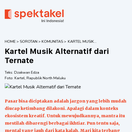
HOME
>
SOROTAN
>
KOMUNITAS
>
KARTEL MUSIK
ALTERNATIF DARI
Kartel Musik Alternatif dari
TERNATE
Ternate
Teks:
Dzakwan Edza
Foto:
Kartel
,
Rapublik North Maluku
Pasar bisa diciptakan adalah jargon yang lebih mudah
diucap ketimbang dilakoni. Apalagi dalam konteks
ekosistem kreatif. Untuk mewujudkannya, mantra itu
mestilah dibarengi berbagai ikhtiar. Pun tentu saja,
mental yang jauh dari kata kalah. Mari kita terbang