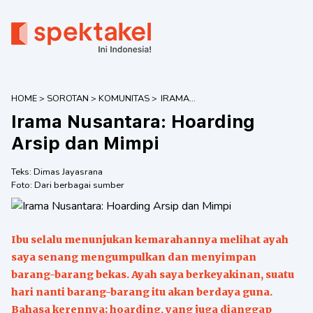
HOME
>
SOROTAN
>
KOMUNITAS
>
IRAMA
NUSANTARA:
Irama Nusantara: Hoarding
HOARDING ARSIP
DAN MIMPI
Arsip dan Mimpi
Teks:
Dimas Jayasrana
Foto:
Dari berbagai sumber
Ibu selalu menunjukan kemarahannya melihat ayah
saya senang mengumpulkan dan menyimpan
barang-barang bekas. Ayah saya berkeyakinan, suatu
hari nanti barang-barang itu akan berdaya guna.
Bahasa kerennya; hoarding, yang juga dianggap