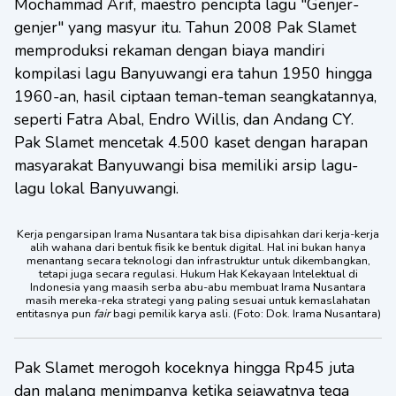
Mochammad Arif, maestro pencipta lagu "Genjer-
genjer" yang masyur itu. Tahun 2008 Pak Slamet
memproduksi rekaman dengan biaya mandiri
kompilasi lagu Banyuwangi era tahun 1950 hingga
1960-an, hasil ciptaan teman-teman seangkatannya,
seperti Fatra Abal, Endro Willis, dan Andang CY.
Pak Slamet mencetak 4.500 kaset dengan harapan
masyarakat Banyuwangi bisa memiliki arsip lagu-
lagu lokal Banyuwangi.
Kerja pengarsipan Irama Nusantara tak bisa dipisahkan dari kerja-kerja
alih wahana dari bentuk fisik ke bentuk digital. Hal ini bukan hanya
menantang secara teknologi dan infrastruktur untuk dikembangkan,
tetapi juga secara regulasi. Hukum Hak Kekayaan Intelektual di
Indonesia yang maasih serba abu-abu membuat Irama Nusantara
masih mereka-reka strategi yang paling sesuai untuk kemaslahatan
entitasnya pun
fair
bagi pemilik karya asli. (Foto: Dok. Irama Nusantara)
Pak Slamet merogoh koceknya hingga Rp45 juta
dan malang menimpanya ketika sejawatnya tega