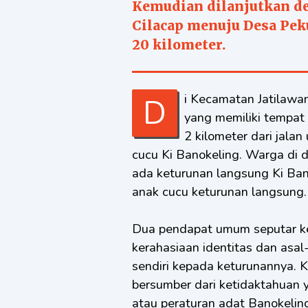
Kemudian dilanjutkan den
Cilacap menuju Desa Pek
20 kilometer.
Di Kecamatan Jatilawang, Kabupaten Banyumas, terdapat sebuah desa
yang memiliki tempat
2 kilometer dari jala
cucu Ki Banokeling. Warga di 
ada keturunan langsung Ki Ban
anak cucu keturunan langsung.
Dua pendapat umum seputar ker
kerahasiaan identitas dan asal
sendiri kepada keturunannya. 
bersumber dari ketidaktahuan y
atau peraturan adat Banokeling