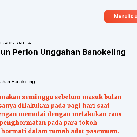
Menulis 
TRADISI RATUSAN
TAHUN PERLON
hun Perlon Unggahan Banokeling
UNGGAHAN
BANOKELING
anakan seminggu sebelum masuk bulan
sanya dilakukan pada pagi hari saat
dengan memulai dengan melakukan caos
m penghormatan pada para tokoh
ihormati dalam rumah adat pasemuan.