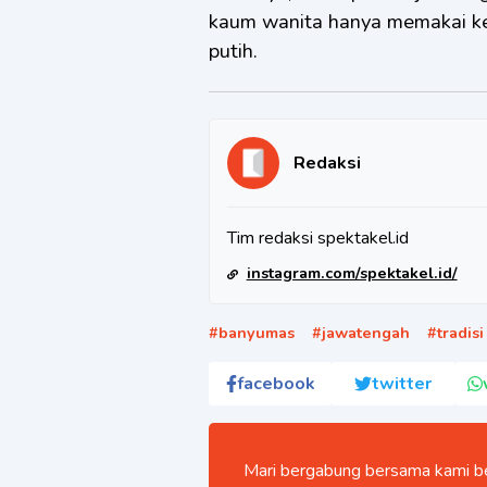
kaum wanita hanya memakai ke
putih.
Redaksi
Tim redaksi spektakel.id
instagram.com/spektakel.id/
#
banyumas
#
jawatengah
#
tradisi
facebook
twitter
Mari bergabung bersama kami be