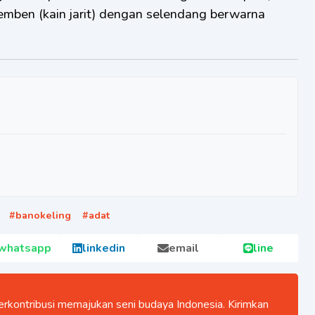
mben (kain jarit) dengan selendang berwarna
#
banokeling
#
adat
whatsapp
linkedin
email
line
rkontribusi memajukan seni budaya Indonesia. Kirimkan