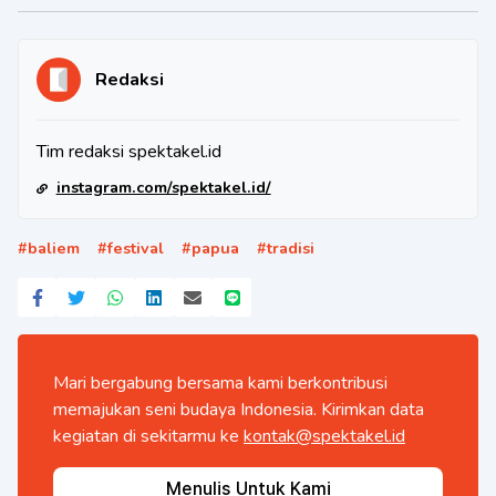
Redaksi
Tim redaksi spektakel.id
instagram.com/spektakel.id/
#
baliem
#
festival
#
papua
#
tradisi
Mari bergabung bersama kami berkontribusi
memajukan seni budaya Indonesia. Kirimkan data
kegiatan di sekitarmu ke
kontak@spektakel.id
Menulis Untuk Kami