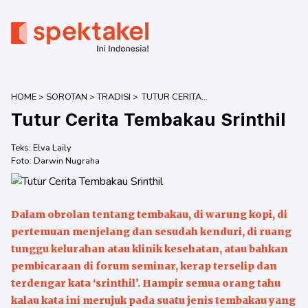
HOME
>
SOROTAN
>
TRADISI
>
TUTUR CERITA
TEMBAKAU
Tutur Cerita Tembakau Srinthil
SRINTHIL
Teks:
Elva Laily
Foto:
Darwin Nugraha
Dalam obrolan tentang tembakau, di warung kopi, di
pertemuan menjelang dan sesudah kenduri, di ruang
tunggu kelurahan atau klinik kesehatan, atau bahkan
pembicaraan di forum seminar, kerap terselip dan
terdengar kata ‘srinthil’. Hampir semua orang tahu
kalau kata ini merujuk pada suatu jenis tembakau yang