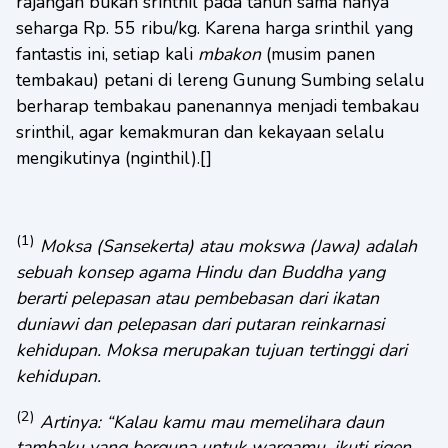
rajangan bukan srinthil pada tahun sama hanya
seharga Rp. 55 ribu/kg. Karena harga srinthil yang
fantastis ini, setiap kali
mbakon
(musim panen
tembakau) petani di lereng Gunung Sumbing selalu
berharap tembakau panenannya menjadi tembakau
srinthil, agar kemakmuran dan kekayaan selalu
mengikutinya (nginthil).[]
(1)
Moksa (Sansekerta) atau mokswa (Jawa) adalah
sebuah konsep agama Hindu dan Buddha yang
berarti pelepasan atau pembebasan dari ikatan
duniawi dan pelepasan dari putaran reinkarnasi
kehidupan. Moksa merupakan tujuan tertinggi dari
kehidupan.
(2)
Artinya: “Kalau kamu mau memelihara daun
tambaku yang berguna untuk wargamu, ikuti rigen