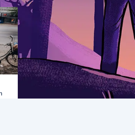
n
kang