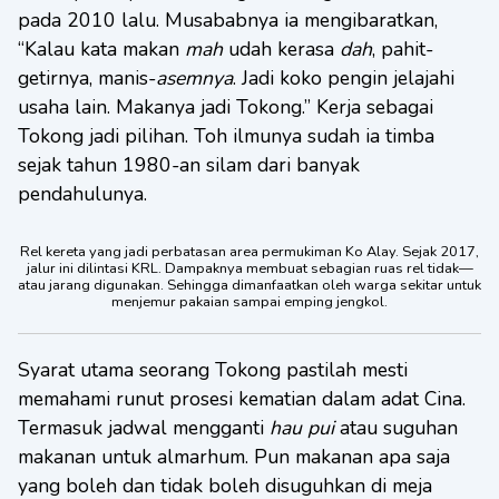
pada 2010 lalu. Musababnya ia mengibaratkan,
“Kalau kata makan
mah
udah kerasa
dah
, pahit-
getirnya, manis-
asemnya
. Jadi koko pengin jelajahi
usaha lain. Makanya jadi Tokong.” Kerja sebagai
Tokong jadi pilihan. Toh ilmunya sudah ia timba
sejak tahun 1980-an silam dari banyak
pendahulunya.
Rel kereta yang jadi perbatasan area permukiman Ko Alay. Sejak 2017,
jalur ini dilintasi KRL. Dampaknya membuat sebagian ruas rel tidak—
atau jarang digunakan. Sehingga dimanfaatkan oleh warga sekitar untuk
menjemur pakaian sampai emping jengkol.
Syarat utama seorang Tokong pastilah mesti
memahami runut prosesi kematian dalam adat Cina.
Termasuk jadwal mengganti
hau pui
atau suguhan
makanan untuk almarhum. Pun makanan apa saja
yang boleh dan tidak boleh disuguhkan di meja