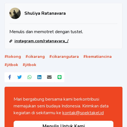
Shuliya Ratanavara
Menulis dan memotret dengan tustel.
instagram.com/ratanavara_/
#
tokong
#
cikarang
#
cikarangutara
#
kematiancina
#
jitbok
#
jitbok
Mari bergabung bersama kami berkontribusi
memajukan seni budaya Indonesia. Kirimkan data
kegiatan di sekitarmu ke
kontak@spektakel.id
Menulis Untuk Kami