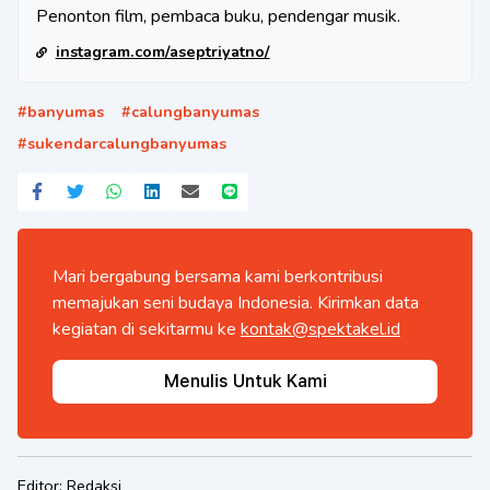
Penonton film, pembaca buku, pendengar musik.
instagram.com/aseptriyatno/
#
banyumas
#
calungbanyumas
#
sukendarcalungbanyumas
Mari bergabung bersama kami berkontribusi
memajukan seni budaya Indonesia. Kirimkan data
kegiatan di sekitarmu ke
kontak@spektakel.id
Menulis Untuk Kami
Editor:
Redaksi