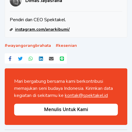
Dimas Jayasrana
Pendiri dan CEO Spektakel.
instagram.com/anarkibumi/
#
wayangorangbrahata
#
kesenian
Mari bergabung bersama kami berkontribusi
memajukan seni budaya Indonesia. Kirimkan data
kegiatan di sekitarmu ke
kontak@spektakel.id
Menulis Untuk Kami