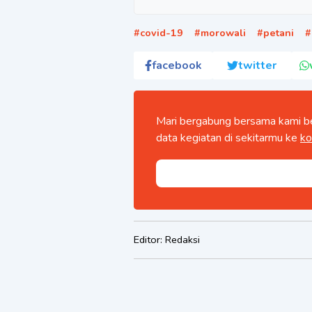
#
covid-19
#
morowali
#
petani
#
facebook
twitter
Mari bergabung bersama kami be
data kegiatan di sekitarmu ke
ko
Editor:
Redaksi