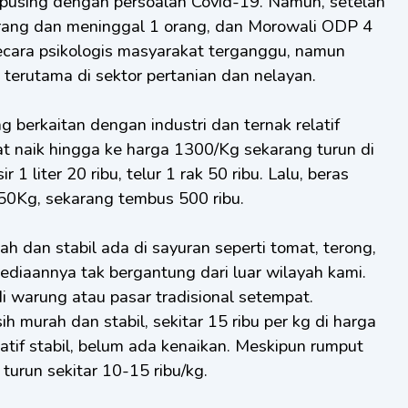
 pusing dengan persoalan Covid-19. Namun, setelah
 orang dan meninggal 1 orang, dan Morowali ODP 4
Secara psikologis masyarakat terganggu, namun
l terutama di sektor pertanian dan nelayan.
ng berkaitan dengan industri dan ternak relatif
t naik hingga ke harga 1300/Kg sekarang turun di
 1 liter 20 ribu, telur 1 rak 50 ribu. Lalu, beras
50Kg, sekarang tembus 500 ribu.
ah dan stabil ada di sayuran seperti tomat, terong,
sediaannya tak bergantung dari luar wilayah kami.
 warung atau pasar tradisional setempat.
h murah dan stabil, sekitar 15 ribu per kg di harga
elatif stabil, belum ada kenaikan. Meskipun rumput
urun sekitar 10-15 ribu/kg.