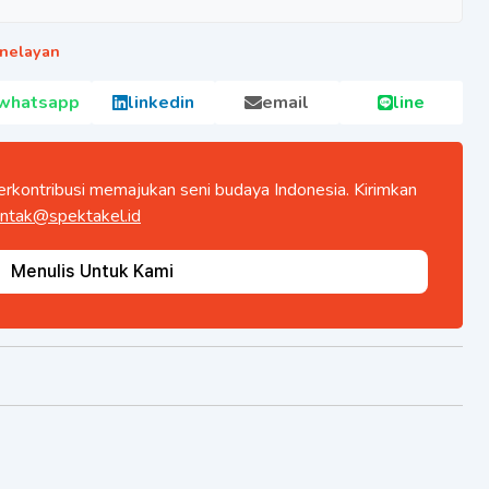
nelayan
whatsapp
linkedin
email
line
rkontribusi memajukan seni budaya Indonesia. Kirimkan
ntak@spektakel.id
Menulis Untuk Kami