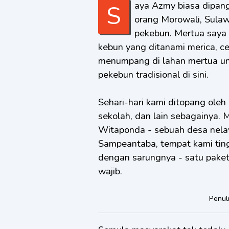
Saya Azmy biasa dipanggil Abe, kelahiran Purwokerto, tapi punya istri
orang Morowali, Sulaw
pekebun. Mertua saya
kebun yang ditanami merica, cen
menumpang di lahan mertua un
pekebun tradisional di sini.
Sehari-hari kami ditopang oleh h
sekolah, dan lain sebagainya.
Witaponda - sebuah desa nelay
Sampeantaba, tempat kami tingg
dengan sarungnya - satu paket
wajib.
Penul