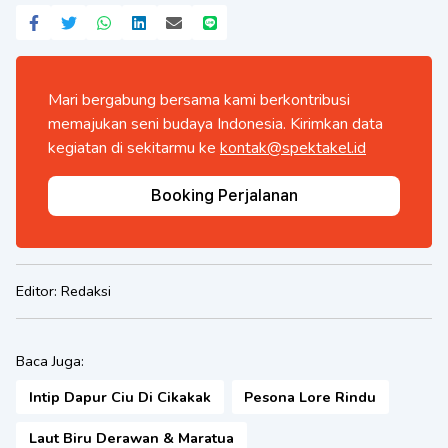
Mari bergabung bersama kami berkontribusi
memajukan seni budaya Indonesia. Kirimkan data
kegiatan di sekitarmu ke
kontak@spektakel.id
Booking Perjalanan
Editor:
Redaksi
Baca Juga:
Intip Dapur Ciu Di Cikakak
Pesona Lore Rindu
Laut Biru Derawan & Maratua