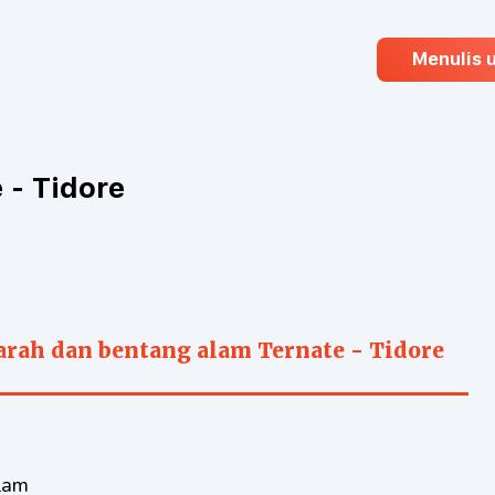
Menulis 
RE
 - Tidore
arah dan bentang alam Ternate - Tidore
alam