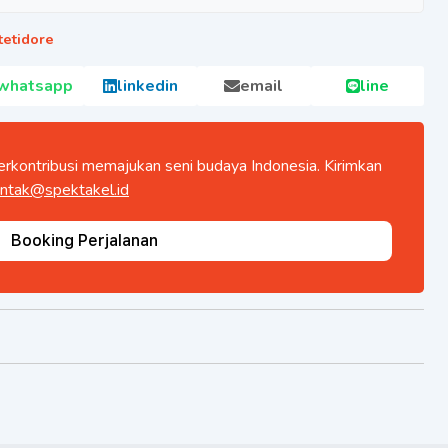
tetidore
whatsapp
linkedin
email
line
rkontribusi memajukan seni budaya Indonesia. Kirimkan
ntak@spektakel.id
Booking Perjalanan