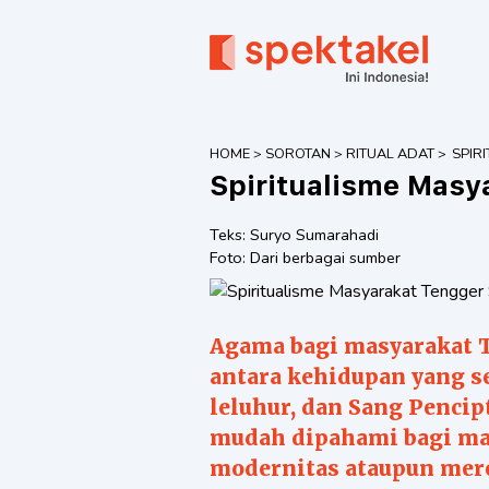
HOME
>
SOROTAN
>
RITUAL ADAT
>
SPIR
MASY
Spiritualisme Masya
TENG
Teks:
Suryo Sumarahadi
Foto:
Dari berbagai sumber
Agama bagi masyarakat 
antara kehidupan yang se
leluhur, dan Sang Pencip
mudah dipahami bagi ma
modernitas ataupun mer