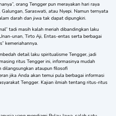
manya”, orang Tengger pun merayakan hari raya
 Galungan, Saraswati, atau Nyepi. Namun ternyata
lam darah dan jiwa tak dapat dipungkiri.
al” tadi masih kalah meriah dibandingkan laku
, Unan-unan, Tirto Aji, Entas-entas serta berbagai
ius” kemeriahannya.
mbedah detail laku spiritualisme Tengger, jadi
-masing ritus Tengger ini, informasinya mudah
 dilangsungkan ataupun filosofi
ran jika Anda akan temui pula berbagai informasi
asyarakat Tengger. Kajian ilmiah tentang ritus-ritus
anusia yang mendiami Pulau Jawa, salah satu