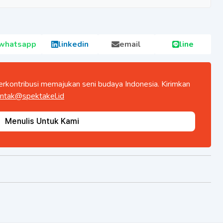
whatsapp
linkedin
email
line
rkontribusi memajukan seni budaya Indonesia. Kirimkan
ntak@spektakel.id
Menulis Untuk Kami