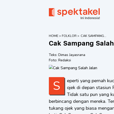
HOME
>
FOLKLOR
>
CAK SAMPANG
SALAH JALAN
Cak Sampang Salah
Teks:
Dimas Jayasrana
Foto:
Redaksi
Seperti yang pernah kuceritakan di waktu lampau, ada beberapa tukang
ojek di depan stasiun
Tidak satu pun yang k
berbincang dengan mereka. Terl
tukang ojek yang biasa mengan