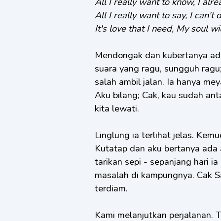
All I really want to know, I al
All I really want to say, I can't 
It's love that I need, My soul wil
Mendongak dan kubertanya ad
suara yang ragu, sungguh ragu;
salah ambil jalan. Ia hanya mey
Aku bilang; Cak, kau sudah antar
kita lewati.
Linglung ia terlihat jelas. Ke
Kutatap dan aku bertanya ada
tarikan sepi - sepanjang hari 
masalah di kampungnya. Cak 
terdiam.
Kami melanjutkan perjalanan. T