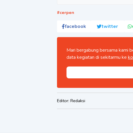
#
cerpen
facebook
twitter
Mari bergabung bersama kami be
data kegiatan di sekitarmu ke
ko
Editor:
Redaksi