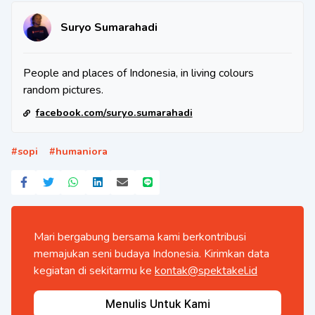
Suryo Sumarahadi
People and places of Indonesia, in living colours
random pictures.
facebook.com/suryo.sumarahadi
#
sopi
#
humaniora
Mari bergabung bersama kami berkontribusi
memajukan seni budaya Indonesia. Kirimkan data
kegiatan di sekitarmu ke
kontak@spektakel.id
Menulis Untuk Kami